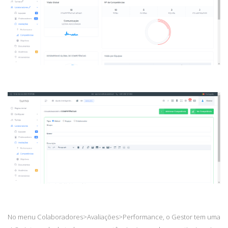
No menu Colaboradores>Avaliações>Performance, o Gestor tem uma