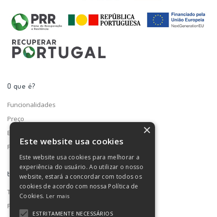
O que é?
Funcionalidades
Preço
×
Blog
Este website usa cookies
Fale connosco
Este website usa cookies para melhorar a
experiência do usuário. Ao utilizar o nosso
turno ®
website, estará a concordar com todos os
cookies de acordo com nossa Política de
Termos e condições
Cookies.
Ler mais
Privacidade de dados
ESTRITAMENTE NECESSÁRIOS