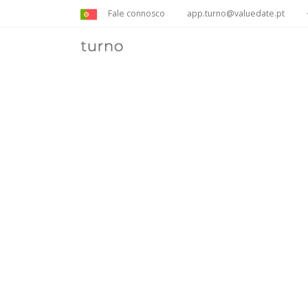
Fale connosco
app.turno@valuedate.pt