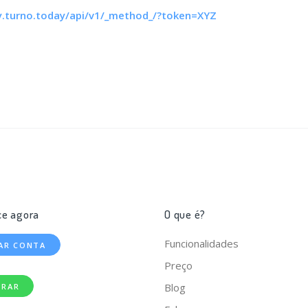
y.turno.today/api/v1/_method_/?token=XYZ
e agora
O que é?
Funcionalidades
IAR CONTA
Preço
Blog
TRAR