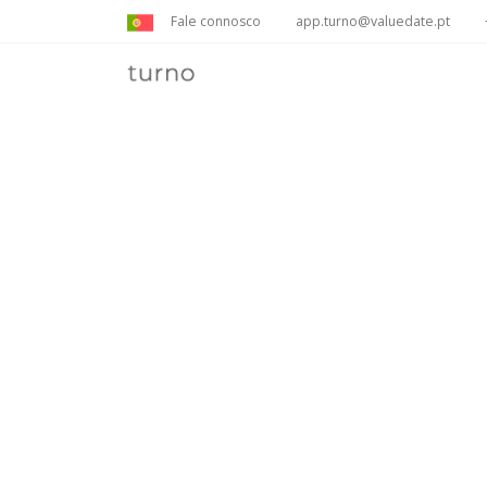
Fale connosco
app.turno@valuedate.pt