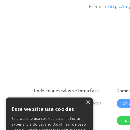
Exemplo:
https://m
Onde criar escalas se torna fácil
Comec
×
© 2026
valuedate
.io
Todos os direitos
CR
Este website usa cookies
reservados.
Este website usa cookies para melhorar a
EN
experiência do usuário. Ao utilizar o nosso