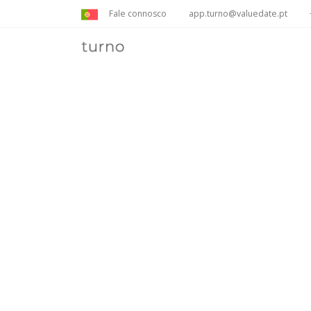
Fale connosco
app.turno@valuedate.pt