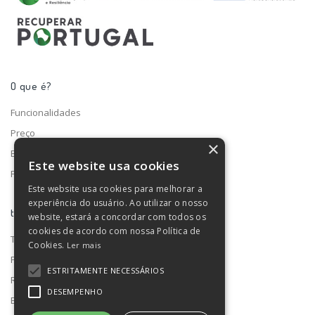
O que é?
Funcionalidades
Preço
×
Blog
Este website usa cookies
Fale connosco
Este website usa cookies para melhorar a
experiência do usuário. Ao utilizar o nosso
turno ®
website, estará a concordar com todos os
cookies de acordo com nossa Política de
Termos e condições
Cookies.
Ler mais
Privacidade de dados
ESTRITAMENTE NECESSÁRIOS
RGPD
DESEMPENHO
Estado do serviço