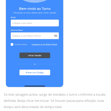
Se tiver picagem activa, surge de imediato o turno conforme a escala
definida. Basta clicar em iniciar. Se houver pausa para refeição, esse
tempo será descontado do tempo total.