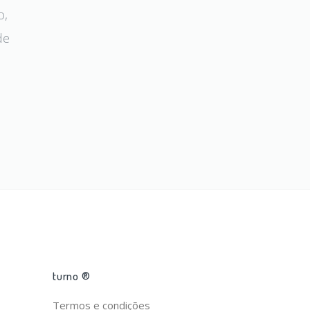
o,
de
turno ®
Termos e condições