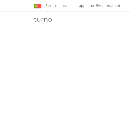
Fale connosco
app.turno@valuedate.pt