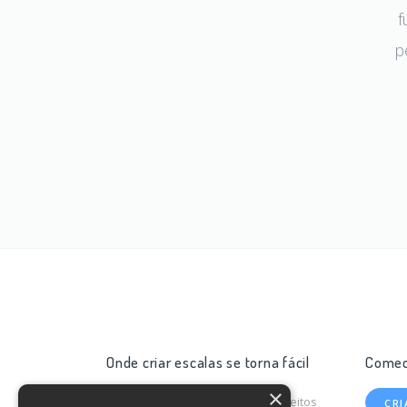
f
p
Onde criar escalas se torna fácil
Comec
×
© 2026
valuedate
.io
Todos os direitos
CR