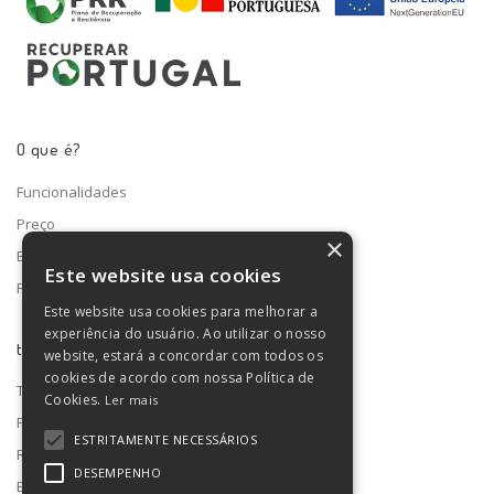
O que é?
Funcionalidades
Preço
×
Blog
Este website usa cookies
Fale connosco
Este website usa cookies para melhorar a
experiência do usuário. Ao utilizar o nosso
turno ®
website, estará a concordar com todos os
cookies de acordo com nossa Política de
Termos e condições
Cookies.
Ler mais
Privacidade de dados
ESTRITAMENTE NECESSÁRIOS
RGPD
DESEMPENHO
Estado do serviço