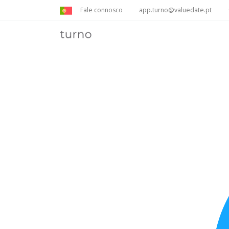
Fale connosco
app.turno@valuedate.pt