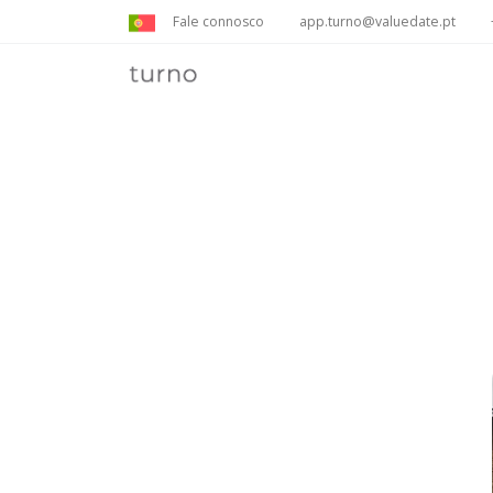
Fale connosco
app.turno@valuedate.pt