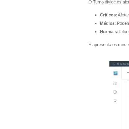
O Turno divide os ale
Críticos
: Afet
Médios
: Podem
Normais
: Info
E apresenta os mesmo