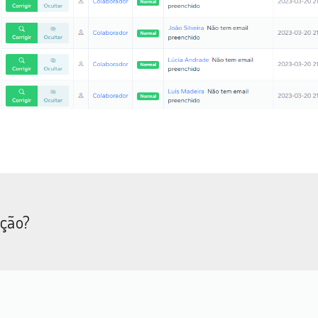
ação?