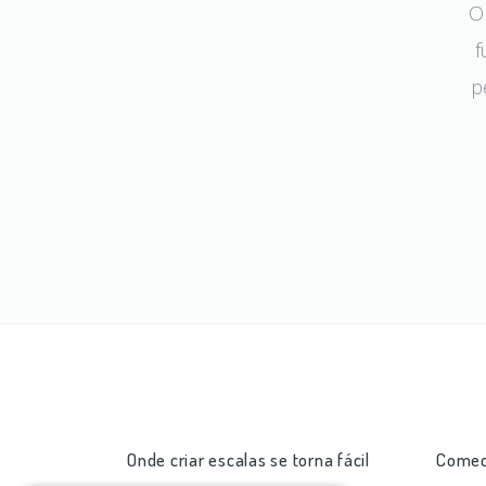
O
f
p
Onde criar escalas se torna fácil
Comec