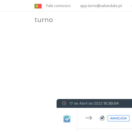
Fale connosco
app.turno@valuedate.pt