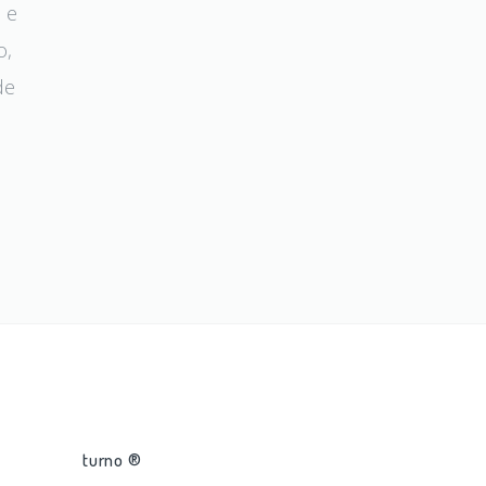
 e
o,
de
turno ®